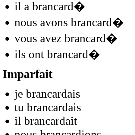
il
a brancard
�
nous
avons brancard
�
vous
avez brancard
�
ils
ont brancard
�
Imparfait
je
brancard
ais
tu
brancard
ais
il
brancard
ait
nous
brancard
ions