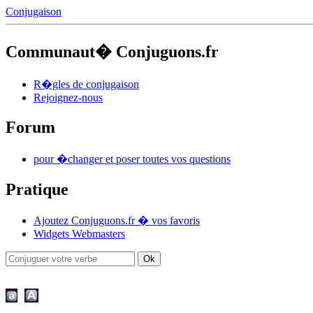
Conjugaison
Communaut� Conjuguons.fr
R�gles de conjugaison
Rejoignez-nous
Forum
pour �changer et poser toutes vos questions
Pratique
Ajoutez Conjuguons.fr � vos favoris
Widgets Webmasters