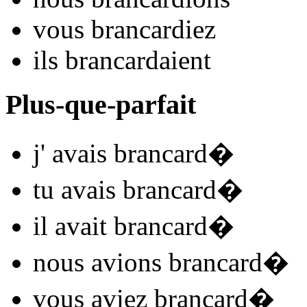
vous
brancard
iez
ils
brancard
aient
Plus-que-parfait
j'
avais brancard
�
tu
avais brancard
�
il
avait brancard
�
nous
avions brancard
�
vous
aviez brancard
�