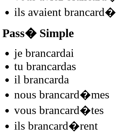
ils
avaient brancard
�
Pass� Simple
je
brancard
ai
tu
brancard
as
il
brancard
a
nous
brancard
�mes
vous
brancard
�tes
ils
brancard
�rent