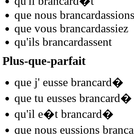
qu'il
brancard
�t
que nous
brancard
assion
que vous
brancard
assiez
qu'ils
brancard
assent
Plus-que-parfait
que j'
eusse brancard
�
que tu
eusses brancard
�
qu'il
e�t brancard
�
que nous
eussions branca