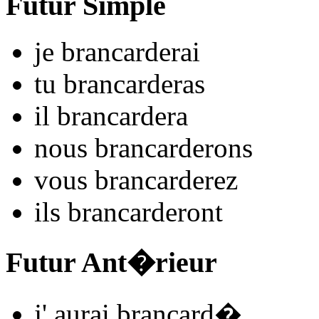
Futur Simple
je
brancard
e
r
ai
tu
brancard
e
r
as
il
brancard
e
r
a
nous
brancard
e
r
ons
vous
brancard
e
r
ez
ils
brancard
e
r
ont
Futur Ant�rieur
j'
aurai brancard
�