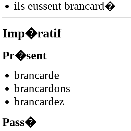
ils
eussent brancard
�
Imp�ratif
Pr�sent
brancard
e
brancard
ons
brancard
ez
Pass�