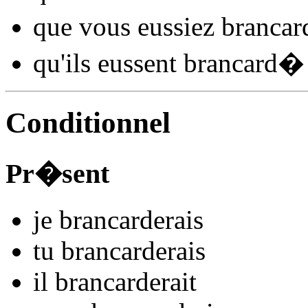
que vous
eussiez brancar
qu'ils
eussent brancard
�
Conditionnel
Pr�sent
je
brancard
e
r
ais
tu
brancard
e
r
ais
il
brancard
e
r
ait