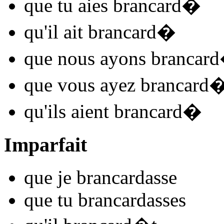
que tu
aies brancard
�
qu'il
ait brancard
�
que nous
ayons brancard
que vous
ayez brancard
qu'ils
aient brancard
�
Imparfait
que je
brancard
asse
que tu
brancard
asses