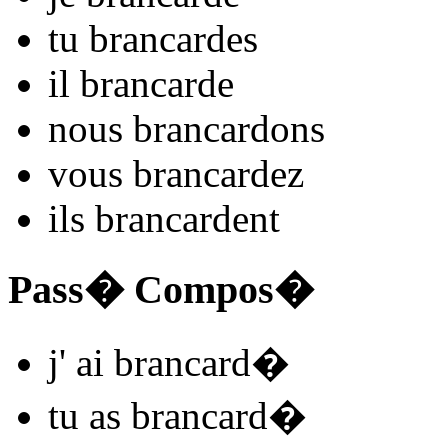
tu
brancard
es
il
brancard
e
nous
brancard
ons
vous
brancard
ez
ils
brancard
ent
Pass� Compos�
j'
ai brancard
�
tu
as brancard
�