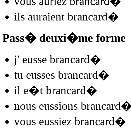
vous
auriez brancard
�
ils
auraient brancard
�
Pass� deuxi�me forme
j'
eusse brancard
�
tu
eusses brancard
�
il
e�t brancard
�
nous
eussions brancard
vous
eussiez brancard
�