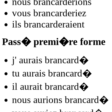
nous
brancard
e
r
ions
vous
brancard
e
r
iez
ils
brancard
e
r
aient
Pass� premi�re forme
j'
aurais brancard
�
tu
aurais brancard
�
il
aurait brancard
�
nous
aurions brancard
�