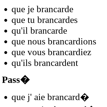
que je
brancard
e
que tu
brancard
es
qu'il
brancard
e
que nous
brancard
ions
que vous
brancard
iez
qu'ils
brancard
ent
Pass�
que j'
aie brancard
�