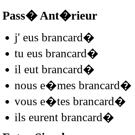
Pass� Ant�rieur
j'
eus brancard
�
tu
eus brancard
�
il
eut brancard
�
nous
e�mes brancard
�
vous
e�tes brancard
�
ils
eurent brancard
�