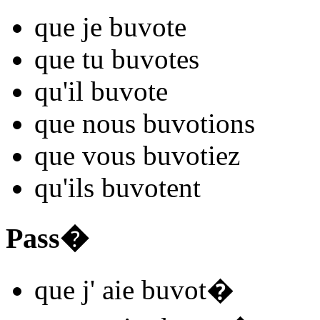
que je
buvot
e
que tu
buvot
es
qu'il
buvot
e
que nous
buvot
ions
que vous
buvot
iez
qu'ils
buvot
ent
Pass�
que j'
aie buvot
�