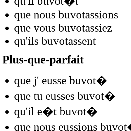
qu'il
buvot
�t
que nous
buvot
assions
que vous
buvot
assiez
qu'ils
buvot
assent
Plus-que-parfait
que j'
eusse buvot
�
que tu
eusses buvot
�
qu'il
e�t buvot
�
que nous
eussions buvot