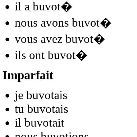
il
a buvot
�
nous
avons buvot
�
vous
avez buvot
�
ils
ont buvot
�
Imparfait
je
buvot
ais
tu
buvot
ais
il
buvot
ait
nous
buvot
ions