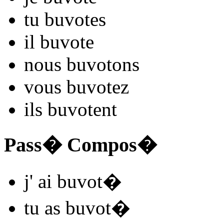
tu
buvot
es
il
buvot
e
nous
buvot
ons
vous
buvot
ez
ils
buvot
ent
Pass� Compos�
j'
ai buvot
�
tu
as buvot
�