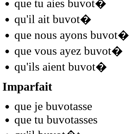
que tu
aies buvot
�
qu'il
ait buvot
�
que nous
ayons buvot
�
que vous
ayez buvot
�
qu'ils
aient buvot
�
Imparfait
que je
buvot
asse
que tu
buvot
asses