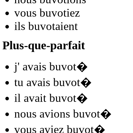
vous
buvot
iez
ils
buvot
aient
Plus-que-parfait
j'
avais buvot
�
tu
avais buvot
�
il
avait buvot
�
nous
avions buvot
�
vous
aviez buvot
�