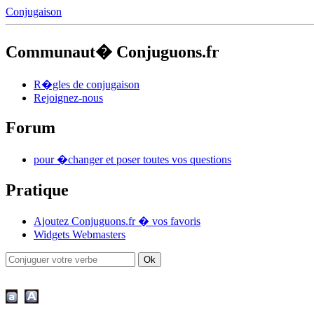
Conjugaison
Communaut� Conjuguons.fr
R�gles de conjugaison
Rejoignez-nous
Forum
pour �changer et poser toutes vos questions
Pratique
Ajoutez Conjuguons.fr � vos favoris
Widgets Webmasters