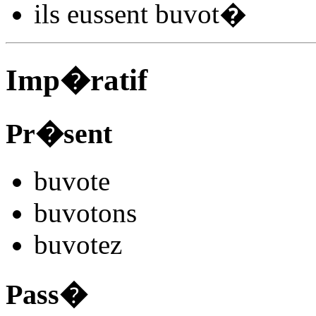
ils
eussent buvot
�
Imp�ratif
Pr�sent
buvot
e
buvot
ons
buvot
ez
Pass�