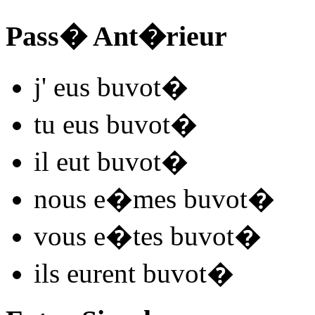
Pass� Ant�rieur
j'
eus buvot
�
tu
eus buvot
�
il
eut buvot
�
nous
e�mes buvot
�
vous
e�tes buvot
�
ils
eurent buvot
�