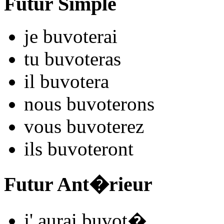
Futur Simple
je
buvot
e
r
ai
tu
buvot
e
r
as
il
buvot
e
r
a
nous
buvot
e
r
ons
vous
buvot
e
r
ez
ils
buvot
e
r
ont
Futur Ant�rieur
j'
aurai buvot
�