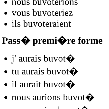
nous
buvot
e
r
ions
vous
buvot
e
r
iez
ils
buvot
e
r
aient
Pass� premi�re forme
j'
aurais buvot
�
tu
aurais buvot
�
il
aurait buvot
�
nous
aurions buvot
�