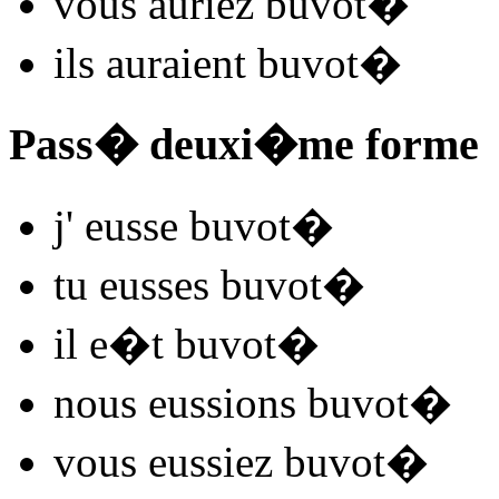
vous
auriez buvot
�
ils
auraient buvot
�
Pass� deuxi�me forme
j'
eusse buvot
�
tu
eusses buvot
�
il
e�t buvot
�
nous
eussions buvot
�
vous
eussiez buvot
�