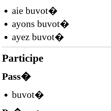
aie buvot
�
ayons buvot
�
ayez buvot
�
Participe
Pass�
buvot
�