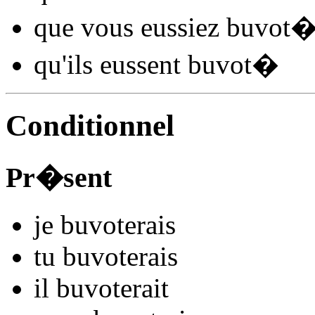
que vous
eussiez buvot
qu'ils
eussent buvot
�
Conditionnel
Pr�sent
je
buvot
e
r
ais
tu
buvot
e
r
ais
il
buvot
e
r
ait