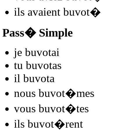
ils
avaient buvot
�
Pass� Simple
je
buvot
ai
tu
buvot
as
il
buvot
a
nous
buvot
�mes
vous
buvot
�tes
ils
buvot
�rent