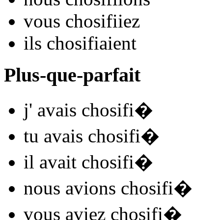
vous
chosifi
iez
ils
chosifi
aient
Plus-que-parfait
j'
avais chosifi
�
tu
avais chosifi
�
il
avait chosifi
�
nous
avions chosifi
�
vous
aviez chosifi
�