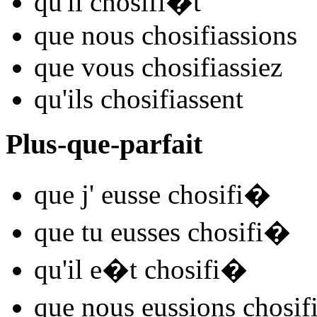
qu'il
chosifi
�t
que nous
chosifi
assions
que vous
chosifi
assiez
qu'ils
chosifi
assent
Plus-que-parfait
que j'
eusse chosifi
�
que tu
eusses chosifi
�
qu'il
e�t chosifi
�
que nous
eussions chosif