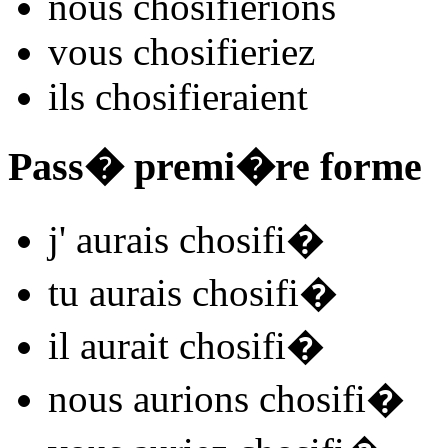
nous
chosifi
e
r
ions
vous
chosifi
e
r
iez
ils
chosifi
e
r
aient
Pass� premi�re forme
j'
aurais chosifi
�
tu
aurais chosifi
�
il
aurait chosifi
�
nous
aurions chosifi
�