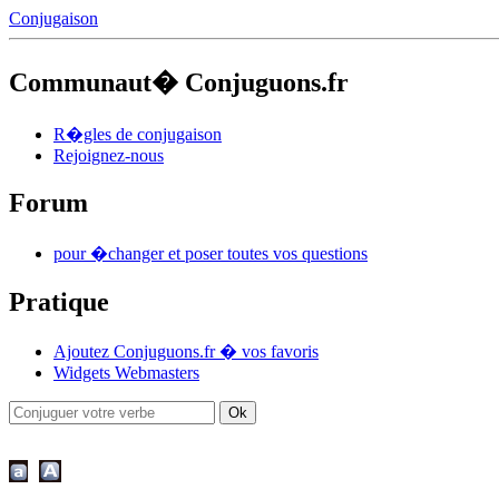
Conjugaison
Communaut� Conjuguons.fr
R�gles de conjugaison
Rejoignez-nous
Forum
pour �changer et poser toutes vos questions
Pratique
Ajoutez Conjuguons.fr � vos favoris
Widgets Webmasters