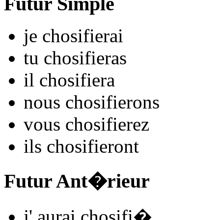
Futur Simple
je
chosifi
e
r
ai
tu
chosifi
e
r
as
il
chosifi
e
r
a
nous
chosifi
e
r
ons
vous
chosifi
e
r
ez
ils
chosifi
e
r
ont
Futur Ant�rieur
j'
aurai chosifi
�