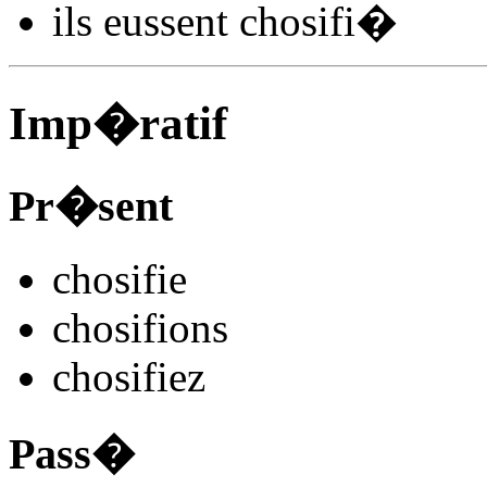
ils
eussent chosifi
�
Imp�ratif
Pr�sent
chosifi
e
chosifi
ons
chosifi
ez
Pass�