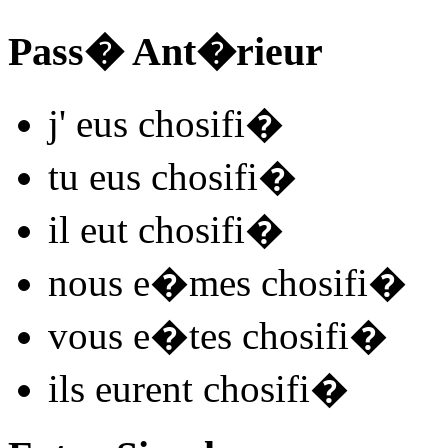
Pass� Ant�rieur
j'
eus chosifi
�
tu
eus chosifi
�
il
eut chosifi
�
nous
e�mes chosifi
�
vous
e�tes chosifi
�
ils
eurent chosifi
�