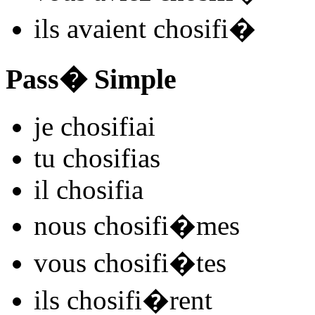
ils
avaient chosifi
�
Pass� Simple
je
chosifi
ai
tu
chosifi
as
il
chosifi
a
nous
chosifi
�mes
vous
chosifi
�tes
ils
chosifi
�rent