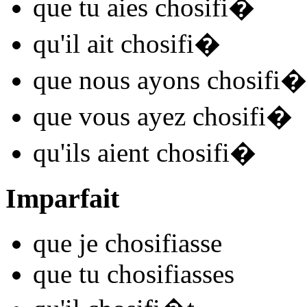
que tu
aies chosifi
�
qu'il
ait chosifi
�
que nous
ayons chosifi
�
que vous
ayez chosifi
�
qu'ils
aient chosifi
�
Imparfait
que je
chosifi
asse
que tu
chosifi
asses