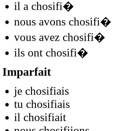
il
a chosifi
�
nous
avons chosifi
�
vous
avez chosifi
�
ils
ont chosifi
�
Imparfait
je
chosifi
ais
tu
chosifi
ais
il
chosifi
ait
nous
chosifi
ions