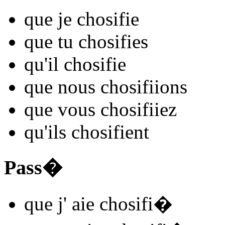
que je
chosifi
e
que tu
chosifi
es
qu'il
chosifi
e
que nous
chosifi
ions
que vous
chosifi
iez
qu'ils
chosifi
ent
Pass�
que j'
aie chosifi
�