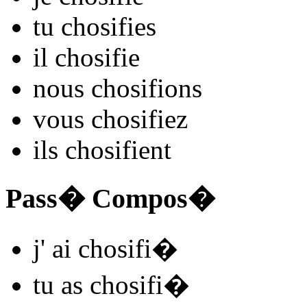
tu
chosifi
es
il
chosifi
e
nous
chosifi
ons
vous
chosifi
ez
ils
chosifi
ent
Pass� Compos�
j'
ai chosifi
�
tu
as chosifi
�