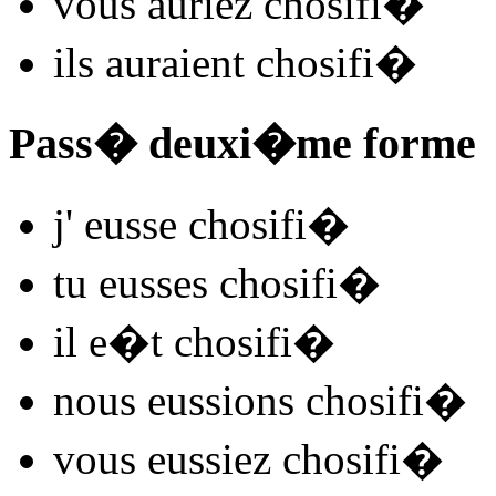
vous
auriez chosifi
�
ils
auraient chosifi
�
Pass� deuxi�me forme
j'
eusse chosifi
�
tu
eusses chosifi
�
il
e�t chosifi
�
nous
eussions chosifi
�
vous
eussiez chosifi
�