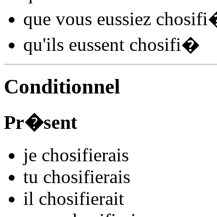
que vous
eussiez chosifi
qu'ils
eussent chosifi
�
Conditionnel
Pr�sent
je
chosifi
e
r
ais
tu
chosifi
e
r
ais
il
chosifi
e
r
ait