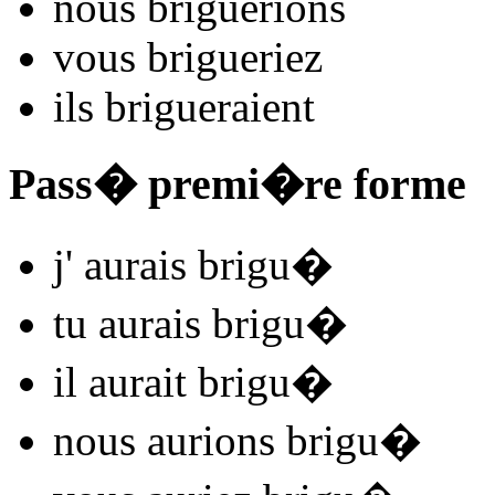
nous
brigu
e
r
ions
vous
brigu
e
r
iez
ils
brigu
e
r
aient
Pass� premi�re forme
j'
aurais brigu
�
tu
aurais brigu
�
il
aurait brigu
�
nous
aurions brigu
�