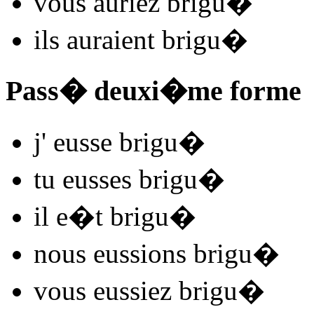
vous
auriez brigu
�
ils
auraient brigu
�
Pass� deuxi�me forme
j'
eusse brigu
�
tu
eusses brigu
�
il
e�t brigu
�
nous
eussions brigu
�
vous
eussiez brigu
�