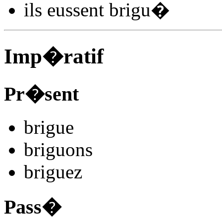
ils
eussent brigu
�
Imp�ratif
Pr�sent
brigu
e
brigu
ons
brigu
ez
Pass�