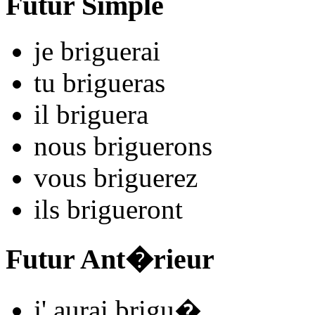
Futur Simple
je
brigu
e
r
ai
tu
brigu
e
r
as
il
brigu
e
r
a
nous
brigu
e
r
ons
vous
brigu
e
r
ez
ils
brigu
e
r
ont
Futur Ant�rieur
j'
aurai brigu
�