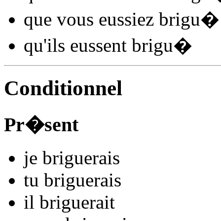
que vous
eussiez brigu
�
qu'ils
eussent brigu
�
Conditionnel
Pr�sent
je
brigu
e
r
ais
tu
brigu
e
r
ais
il
brigu
e
r
ait