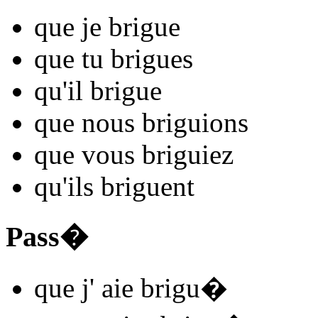
que je
brigu
e
que tu
brigu
es
qu'il
brigu
e
que nous
brigu
ions
que vous
brigu
iez
qu'ils
brigu
ent
Pass�
que j'
aie brigu
�