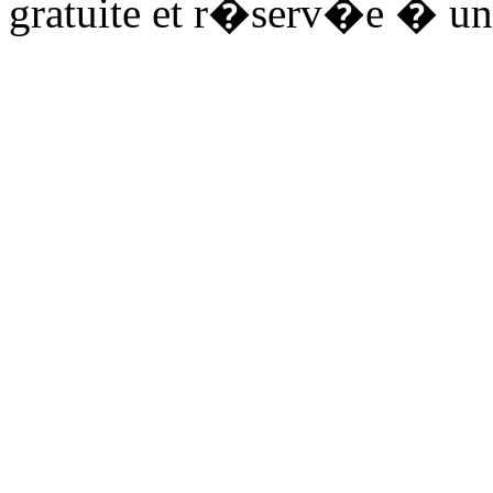
gratuite et r�serv�e � un 