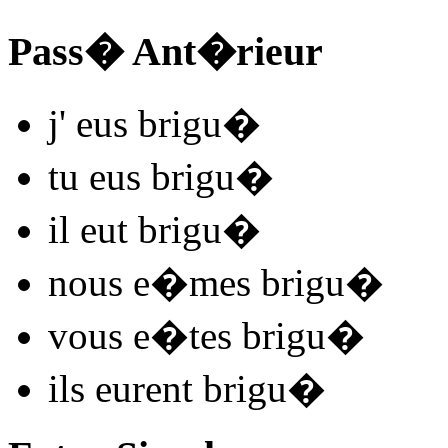
Pass� Ant�rieur
j'
eus brigu
�
tu
eus brigu
�
il
eut brigu
�
nous
e�mes brigu
�
vous
e�tes brigu
�
ils
eurent brigu
�