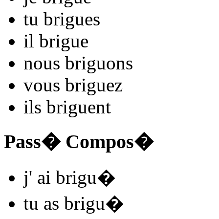
tu
brigu
es
il
brigu
e
nous
brigu
ons
vous
brigu
ez
ils
brigu
ent
Pass� Compos�
j'
ai brigu
�
tu
as brigu
�