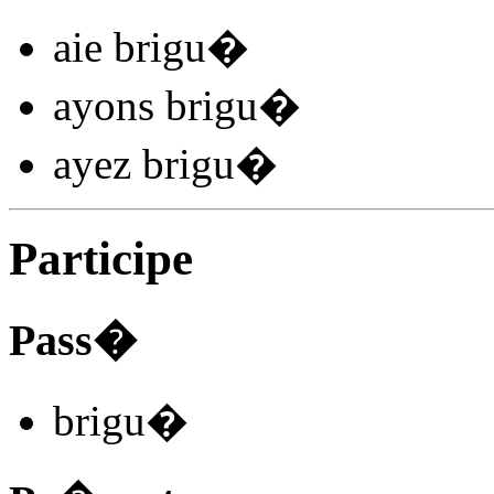
aie brigu
�
ayons brigu
�
ayez brigu
�
Participe
Pass�
brigu
�