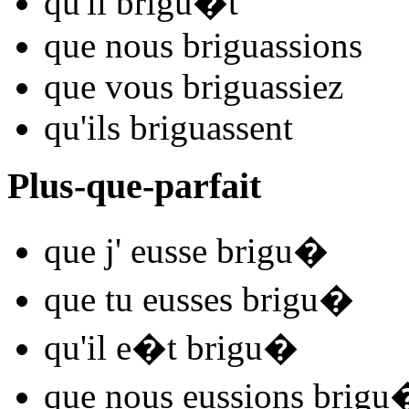
qu'il
brigu
�t
que nous
brigu
assions
que vous
brigu
assiez
qu'ils
brigu
assent
Plus-que-parfait
que j'
eusse brigu
�
que tu
eusses brigu
�
qu'il
e�t brigu
�
que nous
eussions brigu