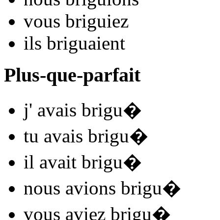
vous
brigu
iez
ils
brigu
aient
Plus-que-parfait
j'
avais brigu
�
tu
avais brigu
�
il
avait brigu
�
nous
avions brigu
�
vous
aviez brigu
�