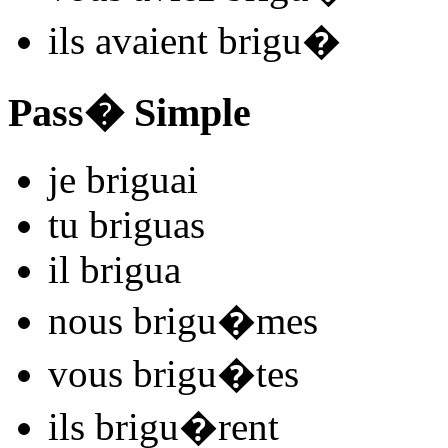
ils
avaient brigu
�
Pass� Simple
je
brigu
ai
tu
brigu
as
il
brigu
a
nous
brigu
�mes
vous
brigu
�tes
ils
brigu
�rent