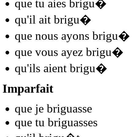
que tu
aies brigu
�
qu'il
ait brigu
�
que nous
ayons brigu
�
que vous
ayez brigu
�
qu'ils
aient brigu
�
Imparfait
que je
brigu
asse
que tu
brigu
asses