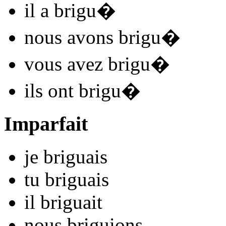
il
a brigu
�
nous
avons brigu
�
vous
avez brigu
�
ils
ont brigu
�
Imparfait
je
brigu
ais
tu
brigu
ais
il
brigu
ait
nous
brigu
ions