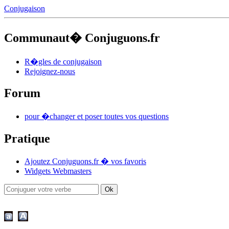
Conjugaison
Communaut� Conjuguons.fr
R�gles de conjugaison
Rejoignez-nous
Forum
pour �changer et poser toutes vos questions
Pratique
Ajoutez Conjuguons.fr � vos favoris
Widgets Webmasters